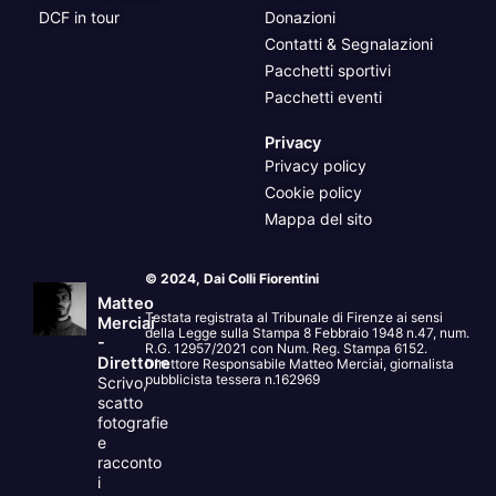
DCF in tour
Donazioni
Contatti & Segnalazioni
Pacchetti sportivi
Pacchetti eventi
Privacy
Privacy policy
Cookie policy
Mappa del sito
© 2024, Dai Colli Fiorentini
Matteo
Testata registrata al Tribunale di Firenze ai sensi
Merciai
della Legge sulla Stampa 8 Febbraio 1948 n.47, num.
-
R.G. 12957/2021 con Num. Reg. Stampa 6152.
Direttore
Direttore Responsabile Matteo Merciai, giornalista
pubblicista tessera n.162969
Scrivo,
scatto
fotografie
e
racconto
i