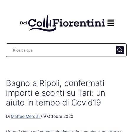
Vai
al
contenuto
Bagno a Ripoli, confermati
importi e sconti su Tari: un
aiuto in tempo di Covid19
Di
Matteo Merciai
/
9 Ottobre 2020
Dopo il rinvio del pagamento delle rate, una ulteriore misura a