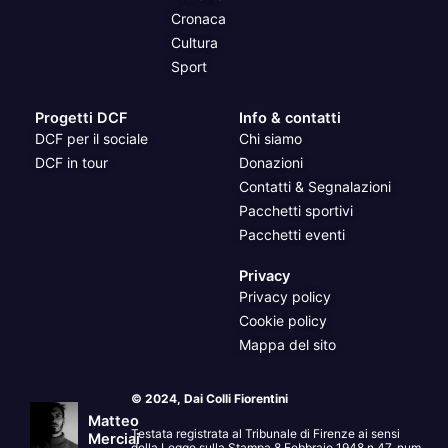
Cronaca
Cultura
Sport
Progetti DCF
Info & contatti
DCF per il sociale
Chi siamo
DCF in tour
Donazioni
Contatti & Segnalazioni
Pacchetti sportivi
Pacchetti eventi
Privacy
Privacy policy
Cookie policy
Mappa del sito
© 2024, Dai Colli Fiorentini
Matteo
Testata registrata al Tribunale di Firenze ai sensi
Merciai
della Legge sulla Stampa 8 Febbraio 1948 n.47, num.