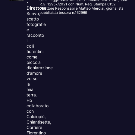
-
R.G. 12957/2021 con Num. Reg. Stampa 6152.
Direttore
Direttore Responsabile Matteo Merciai, giornalista
pubblicista tessera n.162969
Scrivo,
scatto
fotografie
e
racconto
i
colli
fiorentini
come
piccola
dichiarazione
d’amore
verso
la
mia
terra.
Ho
collaborato
con
Calciopiù,
Chiantisette,
Corriere
Fiorentino