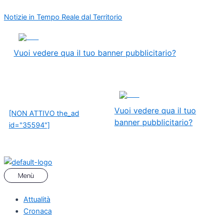
Vai
Menu
Navigazione
Notizie in Tempo Reale dal Territorio
al
articoli
contenuto
ADS
Vuoi vedere qua il tuo banner pubblicitario?
ADS
Vuoi vedere qua il tuo
[NON ATTIVO the_ad
banner pubblicitario?
id="35594"]
Attualità
Cronaca