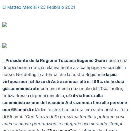
Di
Matteo Merciai
/
23 Febbraio 2021
Il
Presidente della Regione Toscana Eugenio Giani
riporta una
doppia buona notizia relativamente alla campagna vaccinale in
corso. Nel dettaglio afferma che la nostra Regione
è la più
virtuosa per l’utilizzo di Astrazeneca, oltre il 96% delle dosi
già somministrate
con una media nazionale del 20%. Inoltre,
notizia fresca di pochi minuti fa,
c’è il via libera alla
somministrazione del vaccino Astrazeneca fino alle persone
con 65 anni di età:
limite che, fino ad ora, era stato posto all’età
di 55 anni.
“Con l’arrivo della prossima fornitura potremo così
aprire a nuove prenotazioni e categorie accelerando i tempi
per rendere presto la
#ToscanasiCura
”
, afferma lo stesso