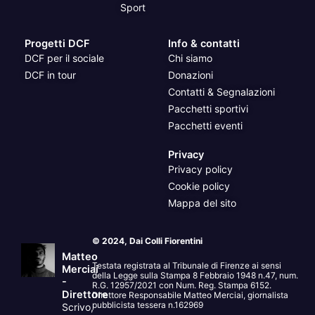
Sport
Progetti DCF
Info & contatti
DCF per il sociale
Chi siamo
DCF in tour
Donazioni
Contatti & Segnalazioni
Pacchetti sportivi
Pacchetti eventi
Privacy
Privacy policy
Cookie policy
Mappa del sito
© 2024, Dai Colli Fiorentini
Matteo
Testata registrata al Tribunale di Firenze ai sensi
Merciai
della Legge sulla Stampa 8 Febbraio 1948 n.47, num.
-
R.G. 12957/2021 con Num. Reg. Stampa 6152.
Direttore
Direttore Responsabile Matteo Merciai, giornalista
pubblicista tessera n.162969
Scrivo,