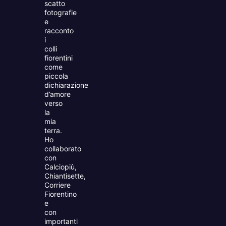
scatto
fotografie
e
racconto
i
colli
fiorentini
come
piccola
dichiarazione
d’amore
verso
la
mia
terra.
Ho
collaborato
con
Calciopiù,
Chiantisette,
Corriere
Fiorentino
e
con
importanti