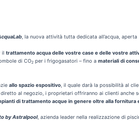
AcquaLab
, la nuova attività tutta dedicata all’acqua, apert
 il
trattamento acqua delle vostre case e delle vostre att
 bombole di CO
per i frigogasatori – fino a
materiali di cons
2
azie
allo spazio espositivo
, il quale darà la possibilità al cli
diretto al negozio, i proprietari offriranno ai clienti anche se
anti di trattamento acque in genere oltre alla fornitura e 
o by Astralpool
, azienda leader nella realizzazione di pisci