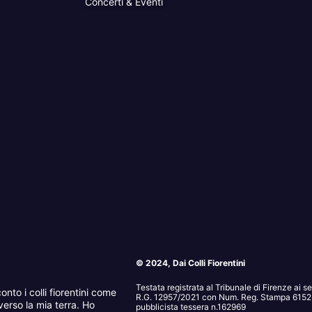
Concerti & Eventi
© 2024, Dai Colli Fiorentini
Testata registrata al Tribunale di Firenze ai 
onto i colli fiorentini come
R.G. 12957/2021 con Num. Reg. Stampa 6152. 
erso la mia terra. Ho
pubblicista tessera n.162969