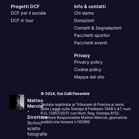
Progetti DCF
Info & contatti
DCF per il sociale
Chi siamo
DCF in tour
Donazioni
Contatti & Segnalazioni
Pacchetti sportivi
Pacchetti eventi
Privacy
Privacy policy
Cookie policy
Mappa del sito
© 2024, Dai Colli Fiorentini
Matteo
Testata registrata al Tribunale di Firenze ai sensi
Merciai
della Legge sulla Stampa 8 Febbraio 1948 n.47, num.
-
R.G. 12957/2021 con Num. Reg. Stampa 6152.
Direttore
Direttore Responsabile Matteo Merciai, giornalista
pubblicista tessera n.162969
Scrivo,
scatto
fotografie