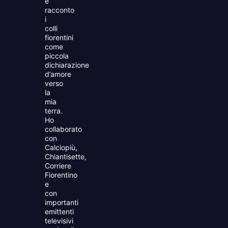
e
racconto
i
colli
fiorentini
come
piccola
dichiarazione
d’amore
verso
la
mia
terra.
Ho
collaborato
con
Calciopiù,
Chiantisette,
Corriere
Fiorentino
e
con
importanti
emittenti
televisivi