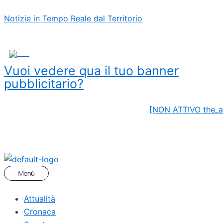
Vai
Menu
Navigazione
Notizie in Tempo Reale dal Territorio
al
articoli
contenuto
ADS
Vuoi vedere qua il tuo banner
pubblicitario?
[NON ATTIVO the_a
Attualità
Cronaca