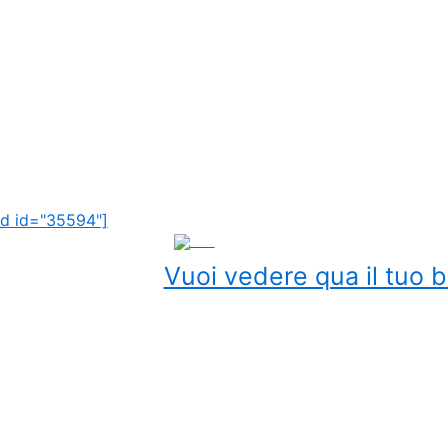
d id="35594"]
ADS
Vuoi vedere qua il tuo b