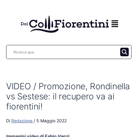
Vai
al
contenuto
VIDEO / Promozione, Rondinella
vs Sestese: il recupero va ai
fiorentini!
Di
Redazione
/
5 Maggio 2022
Immagini video di Fabio Vanzi