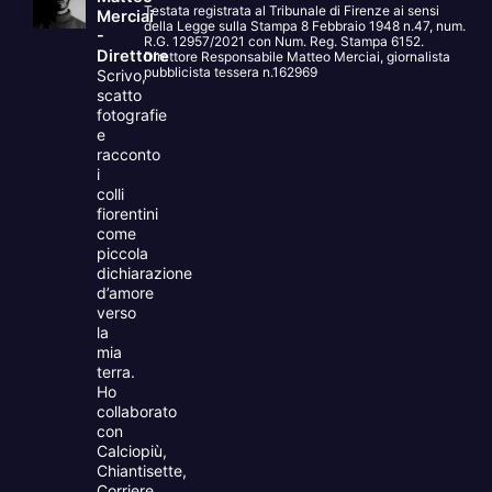
Testata registrata al Tribunale di Firenze ai sensi
Merciai
della Legge sulla Stampa 8 Febbraio 1948 n.47, num.
-
R.G. 12957/2021 con Num. Reg. Stampa 6152.
Direttore
Direttore Responsabile Matteo Merciai, giornalista
pubblicista tessera n.162969
Scrivo,
scatto
fotografie
e
racconto
i
colli
fiorentini
come
piccola
dichiarazione
d’amore
verso
la
mia
terra.
Ho
collaborato
con
Calciopiù,
Chiantisette,
Corriere