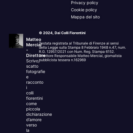
Privacy policy
Cookie policy
Mappa del sito
© 2024, Dai Colli Fiorentini
Matteo
Testata registrata al Tribunale di Firenze ai sensi
Merciai
della Legge sulla Stampa 8 Febbraio 1948 n.47, num.
-
R.G. 12957/2021 con Num. Reg. Stampa 6152.
Direttore
Direttore Responsabile Matteo Merciai, giornalista
pubblicista tessera n.162969
Scrivo,
scatto
fotografie
e
racconto
i
colli
fiorentini
come
piccola
dichiarazione
d’amore
verso
la