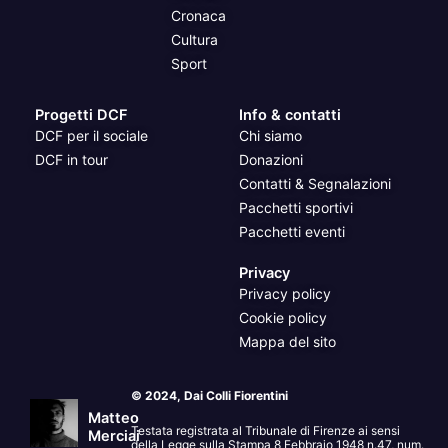
Cronaca
Cultura
Sport
Progetti DCF
Info & contatti
DCF per il sociale
Chi siamo
DCF in tour
Donazioni
Contatti & Segnalazioni
Pacchetti sportivi
Pacchetti eventi
Privacy
Privacy policy
Cookie policy
Mappa del sito
© 2024, Dai Colli Fiorentini
Matteo
Testata registrata al Tribunale di Firenze ai sensi
Merciai
della Legge sulla Stampa 8 Febbraio 1948 n.47, num.