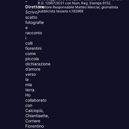
-
R.G. 12957/2021 con Num. Reg. Stampa 6152.
Direttore
Direttore Responsabile Matteo Merciai, giornalista
pubblicista tessera n.162969
Scrivo,
scatto
fotografie
e
racconto
i
colli
fiorentini
come
piccola
dichiarazione
d’amore
verso
la
mia
terra.
Ho
collaborato
con
Calciopiù,
Chiantisette,
Corriere
Fiorentino