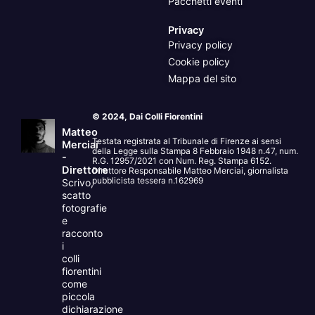
Pacchetti eventi
Privacy
Privacy policy
Cookie policy
Mappa del sito
© 2024, Dai Colli Fiorentini
Matteo
Testata registrata al Tribunale di Firenze ai sensi
Merciai
della Legge sulla Stampa 8 Febbraio 1948 n.47, num.
-
R.G. 12957/2021 con Num. Reg. Stampa 6152.
Direttore
Direttore Responsabile Matteo Merciai, giornalista
pubblicista tessera n.162969
Scrivo,
scatto
fotografie
e
racconto
i
colli
fiorentini
come
piccola
dichiarazione