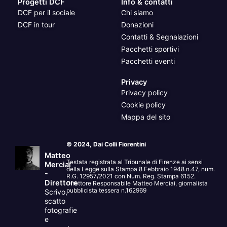
Progetti DCF
Info & contatti
DCF per il sociale
Chi siamo
DCF in tour
Donazioni
Contatti & Segnalazioni
Pacchetti sportivi
Pacchetti eventi
Privacy
Privacy policy
Cookie policy
Mappa del sito
© 2024, Dai Colli Fiorentini
Matteo
Testata registrata al Tribunale di Firenze ai sensi
Merciai
della Legge sulla Stampa 8 Febbraio 1948 n.47, num.
-
R.G. 12957/2021 con Num. Reg. Stampa 6152.
Direttore
Direttore Responsabile Matteo Merciai, giornalista
pubblicista tessera n.162969
Scrivo,
scatto
fotografie
e