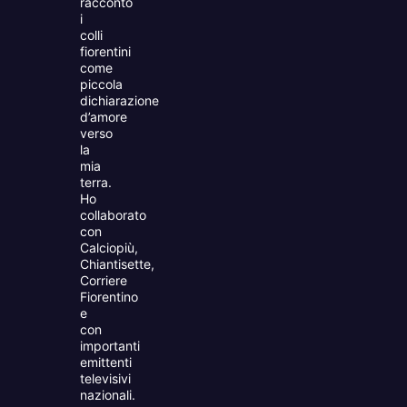
racconto
i
colli
fiorentini
come
piccola
dichiarazione
d’amore
verso
la
mia
terra.
Ho
collaborato
con
Calciopiù,
Chiantisette,
Corriere
Fiorentino
e
con
importanti
emittenti
televisivi
nazionali.