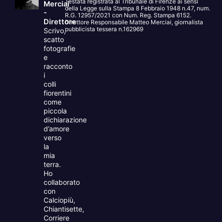
Testata registrata al Tribunale di Firenze ai sensi
Merciai
della Legge sulla Stampa 8 Febbraio 1948 n.47, num.
-
R.G. 12957/2021 con Num. Reg. Stampa 6152.
Direttore
Direttore Responsabile Matteo Merciai, giornalista
pubblicista tessera n.162969
Scrivo,
scatto
fotografie
e
racconto
i
colli
fiorentini
come
piccola
dichiarazione
d’amore
verso
la
mia
terra.
Ho
collaborato
con
Calciopiù,
Chiantisette,
Corriere