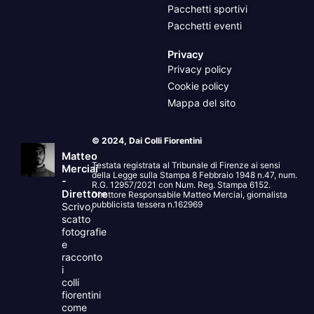
Pacchetti sportivi
Pacchetti eventi
Privacy
Privacy policy
Cookie policy
Mappa del sito
© 2024, Dai Colli Fiorentini
Matteo
Testata registrata al Tribunale di Firenze ai sensi
Merciai
della Legge sulla Stampa 8 Febbraio 1948 n.47, num.
-
R.G. 12957/2021 con Num. Reg. Stampa 6152.
Direttore
Direttore Responsabile Matteo Merciai, giornalista
pubblicista tessera n.162969
Scrivo,
scatto
fotografie
e
racconto
i
colli
fiorentini
come