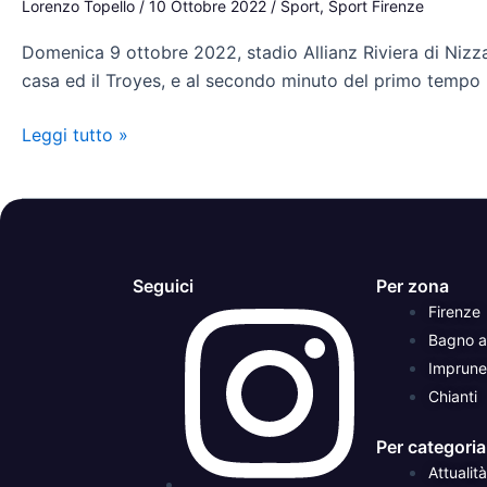
Lorenzo Topello
/
10 Ottobre 2022
/
Sport
,
Sport Firenze
al
Domenica 9 ottobre 2022, stadio Allianz Riviera di Nizza. 
primo
casa ed il Troyes, e al secondo minuto del primo tempo un
gol
da
Leggi tutto »
Professionista
col
Nizza
Seguici
Per zona
Firenze
Bagno a 
Imprune
Chianti
Per categoria
Attualità