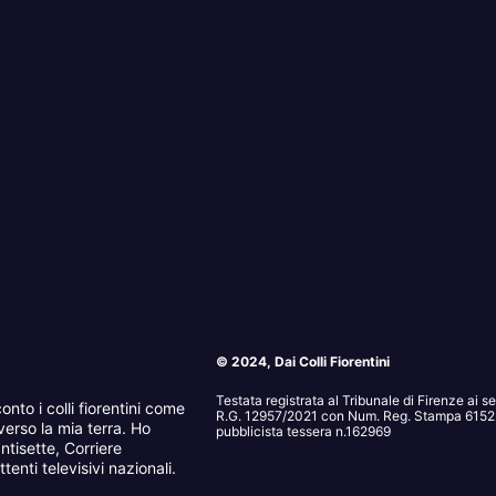
© 2024, Dai Colli Fiorentini
Testata registrata al Tribunale di Firenze ai 
onto i colli fiorentini come
R.G. 12957/2021 con Num. Reg. Stampa 6152. 
erso la mia terra. Ho
pubblicista tessera n.162969
ntisette, Corriere
tenti televisivi nazionali.