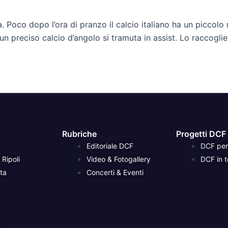
Poco dopo l’ora di pranzo il calcio italiano ha un piccolo m
 preciso calcio d’angolo si tramuta in assist. Lo raccoglie 
Rubriche
Progetti DCF
Editoriale DCF
DCF per 
Ripoli
Video & Fotogallery
DCF in t
ta
Concerti & Eventi