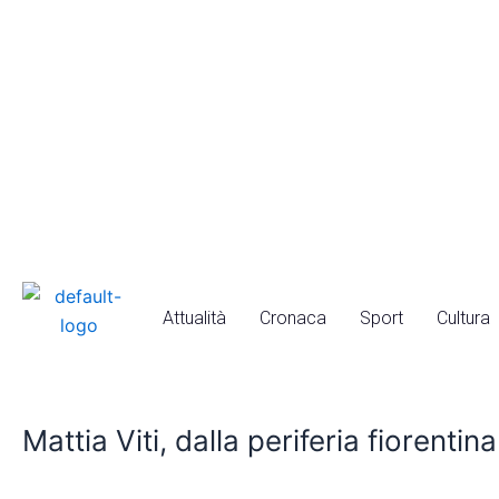
Vai
al
contenuto
Attualità
Cronaca
Sport
Cultura
Mattia
Viti,
Mattia Viti, dalla periferia fiorenti
dalla
periferia
fiorentina