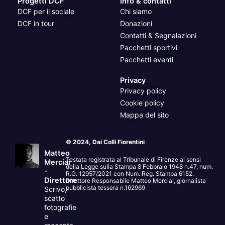
Progetti DCF
Info & contatti
DCF per il sociale
Chi siamo
DCF in tour
Donazioni
Contatti & Segnalazioni
Pacchetti sportivi
Pacchetti eventi
Privacy
Privacy policy
Cookie policy
Mappa del sito
© 2024, Dai Colli Fiorentini
Matteo
Testata registrata al Tribunale di Firenze ai sensi
Merciai
della Legge sulla Stampa 8 Febbraio 1948 n.47, num.
-
R.G. 12957/2021 con Num. Reg. Stampa 6152.
Direttore
Direttore Responsabile Matteo Merciai, giornalista
pubblicista tessera n.162969
Scrivo,
scatto
fotografie
e