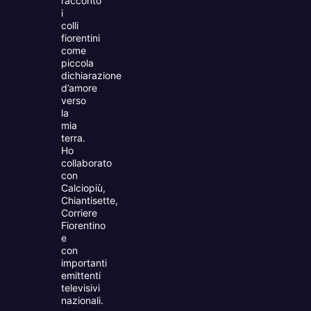
racconto
i
colli
fiorentini
come
piccola
dichiarazione
d’amore
verso
la
mia
terra.
Ho
collaborato
con
Calciopiù,
Chiantisette,
Corriere
Fiorentino
e
con
importanti
emittenti
televisivi
nazionali.