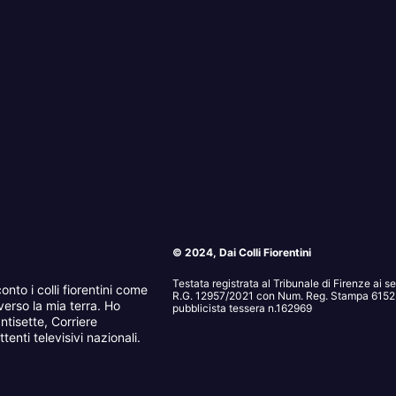
© 2024, Dai Colli Fiorentini
Testata registrata al Tribunale di Firenze ai 
onto i colli fiorentini come
R.G. 12957/2021 con Num. Reg. Stampa 6152. 
erso la mia terra. Ho
pubblicista tessera n.162969
ntisette, Corriere
tenti televisivi nazionali.