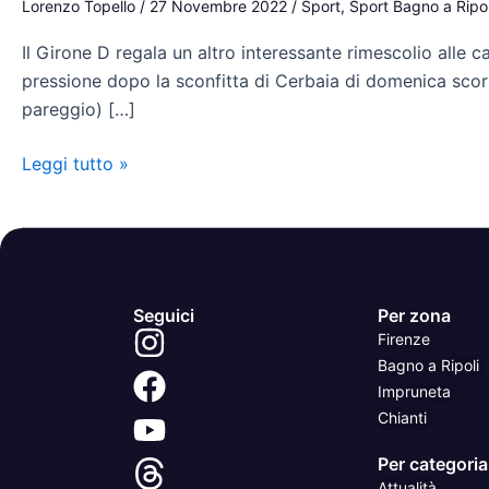
Lorenzo Topello
/
27 Novembre 2022
/
Sport
,
Sport Bagno a Ripol
approfitta
Il Girone D regala un altro interessante rimescolio all
dei
pressione dopo la sconfitta di Cerbaia di domenica scor
passi
pareggio) […]
falsi
di
Leggi tutto »
Malmantile
e
Sancascianese
Seguici
Per zona
Firenze
Bagno a Ripoli
Impruneta
Chianti
Per categoria
Attualità