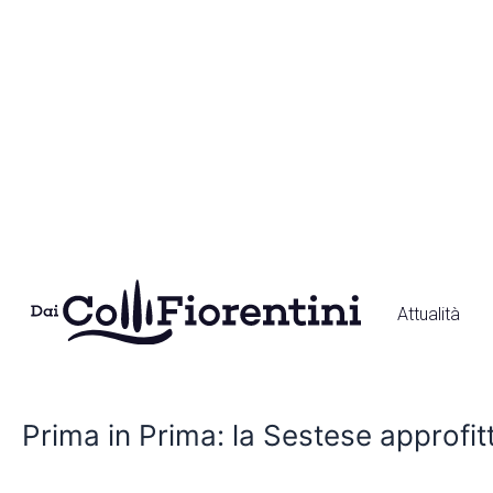
Vai
al
contenuto
Attualità
Prima
in
Prima in Prima: la Sestese approfit
Prima:
la
Sestese