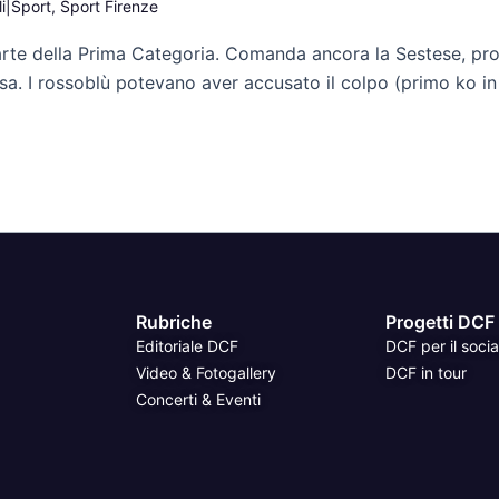
i|Sport
,
Sport Firenze
e carte della Prima Categoria. Comanda ancora la Sestese, p
sa. I rossoblù potevano aver accusato il colpo (primo ko i
Rubriche
Progetti DCF
Editoriale DCF
DCF per il socia
Video & Fotogallery
DCF in tour
Concerti & Eventi