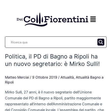
Vai
al
contenuto
Politica, il PD di Bagno a Ripoli ha
Politica,
il
un nuovo segretario: è Mirko Sulli!
PD
di
Matteo Merciai
/
9 Ottobre 2019
/
Attualità
,
Attualità Bagno a
Bagno
Ripoli
a
Ripoli
Mirko Sulli, 27 anni, è il nuovo segretario dell’Unione
ha
Comunale del PD di Bagno a Ripoli, partito maggiormente
un
rappresentato all’interno dell’Amministrazione Comunale e
nuovo
del Consiglio Comunale locale. L’assemblea del partito, che