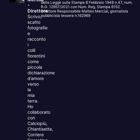
della Legge sulla Stampa 8 Febbraio 1948 n.47, num.
-
R.G. 12957/2021 con Num. Reg. Stampa 6152.
Direttore
Direttore Responsabile Matteo Merciai, giornalista
pubblicista tessera n.162969
Scrivo,
scatto
fotografie
e
racconto
i
colli
fiorentini
come
piccola
dichiarazione
d’amore
verso
la
mia
terra.
Ho
collaborato
con
Calciopiù,
Chiantisette,
Corriere