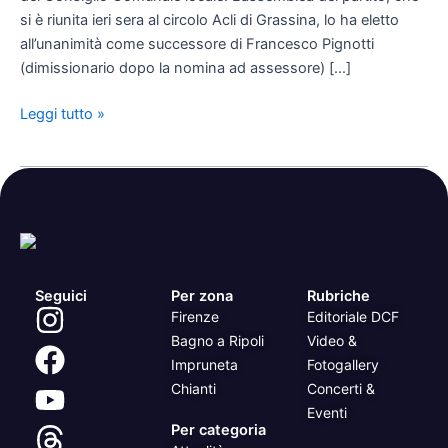
segretario:
si è riunita ieri sera al circolo Acli di Grassina, lo ha eletto
è
all’unanimità come successore di Francesco Pignotti
Mirko
(dimissionario dopo la nomina ad assessore) […]
Sulli!
Leggi tutto »
Seguici
Per zona
Rubriche
Firenze
Editoriale DCF
Bagno a Ripoli
Video &
Impruneta
Fotogallery
Chianti
Concerti &
Eventi
Per categoria