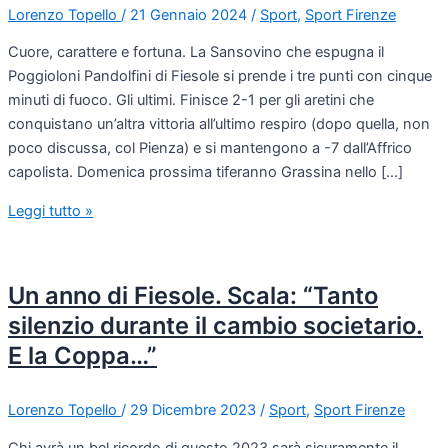
Lorenzo Topello
/
21 Gennaio 2024
/
Sport
,
Sport Firenze
Cuore, carattere e fortuna. La Sansovino che espugna il
Poggioloni Pandolfini di Fiesole si prende i tre punti con cinque
minuti di fuoco. Gli ultimi. Finisce 2-1 per gli aretini che
conquistano un’altra vittoria all’ultimo respiro (dopo quella, non
poco discussa, col Pienza) e si mantengono a -7 dall’Affrico
capolista. Domenica prossima tiferanno Grassina nello […]
Leggi tutto »
Un anno di Fiesole. Scala: “Tanto
silenzio durante il cambio societario.
E la Coppa…”
Lorenzo Topello
/
29 Dicembre 2023
/
Sport
,
Sport Firenze
Chi avrà un bel ricordo di questo 2023 sarà sicuramente il