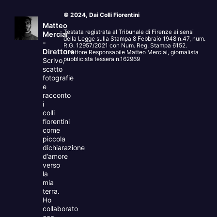
© 2024, Dai Colli Fiorentini
Matteo
Testata registrata al Tribunale di Firenze ai sensi
Merciai
della Legge sulla Stampa 8 Febbraio 1948 n.47, num.
-
R.G. 12957/2021 con Num. Reg. Stampa 6152.
Direttore
Direttore Responsabile Matteo Merciai, giornalista
pubblicista tessera n.162969
Scrivo,
scatto
fotografie
e
racconto
i
colli
fiorentini
come
piccola
dichiarazione
d’amore
verso
la
mia
terra.
Ho
collaborato