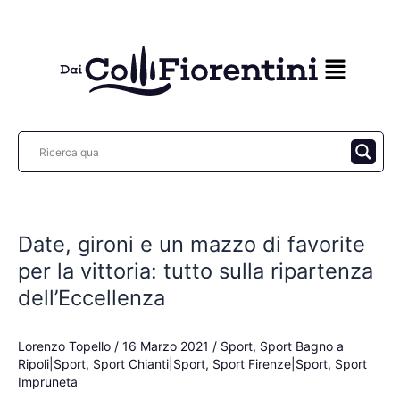
Vai
al
contenuto
Date,
gironi
Date, gironi e un mazzo di favorite
e
un
per la vittoria: tutto sulla ripartenza
mazzo
dell’Eccellenza
di
favorite
Lorenzo Topello
/
16 Marzo 2021
/
Sport
,
Sport Bagno a
per
Ripoli|Sport
,
Sport Chianti|Sport
,
Sport Firenze|Sport
,
Sport
la
Impruneta
vittoria: