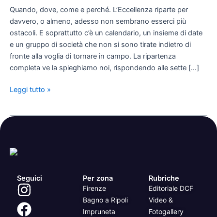
tutto
Quando, dove, come e perché. L’Eccellenza riparte per
sulla
davvero, o almeno, adesso non sembrano esserci più
ripartenza
ostacoli. E soprattutto c’è un calendario, un insieme di date
dell’Eccellenza
e un gruppo di società che non si sono tirate indietro di
fronte alla voglia di tornare in campo. La ripartenza
completa ve la spieghiamo noi, rispondendo alle sette […]
Leggi tutto »
Seguici
Per zona
Rubriche
Firenze
Editoriale DCF
Bagno a Ripoli
Video &
Impruneta
Fotogallery