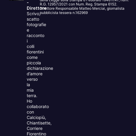
-
R.G. 12957/2021 con Num. Reg. Stampa 6152.
Direttore
Direttore Responsabile Matteo Merciai, giornalista
pubblicista tessera n.162969
Scrivo,
scatto
fotografie
e
racconto
i
colli
fiorentini
come
piccola
dichiarazione
d’amore
verso
la
mia
terra.
Ho
collaborato
con
Calciopiù,
Chiantisette,
Corriere
Fiorentino