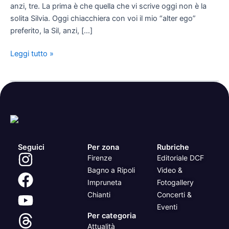
anzi, tre. La prima è che quella che vi scrive oggi non è la
solita Silvia. Oggi chiacchiera con voi il mio “alter ego”
preferito, la Sil, anzi, […]
Leggi tutto »
Seguici
Per zona
Rubriche
Firenze
Editoriale DCF
Bagno a Ripoli
Video &
Impruneta
Fotogallery
Chianti
Concerti &
Eventi
Per categoria
Attualità