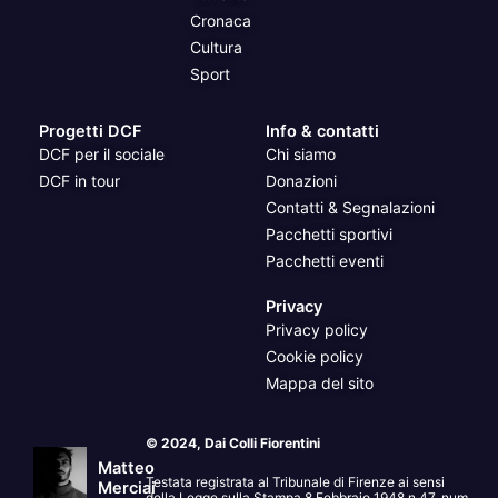
Cronaca
Cultura
Sport
Progetti DCF
Info & contatti
DCF per il sociale
Chi siamo
DCF in tour
Donazioni
Contatti & Segnalazioni
Pacchetti sportivi
Pacchetti eventi
Privacy
Privacy policy
Cookie policy
Mappa del sito
© 2024, Dai Colli Fiorentini
Matteo
Testata registrata al Tribunale di Firenze ai sensi
Merciai
della Legge sulla Stampa 8 Febbraio 1948 n.47, num.