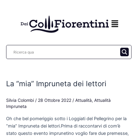
Vai
al
contenuto
La
“mia”
La “mia” Impruneta dei lettori
Impruneta
dei
lettori
Silvia Colombi
/
28 Ottobre 2022
/
Attualità
,
Attualità
Impruneta
Oh che bel pomeriggio sotto i Loggiati del Pellegrino per la
“mia” Impruneta dei lettori.Prima di raccontarvi di com’è
stato questo evento imprunetino voglio fare due premesse,