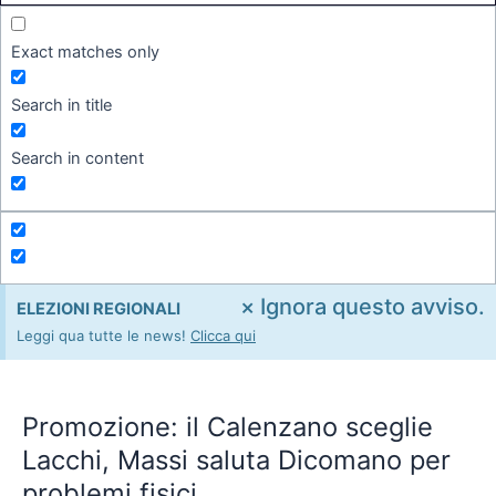
Exact matches only
Search in title
Search in content
×
Ignora questo avviso.
ELEZIONI REGIONALI
Leggi qua tutte le news!
Clicca qui
Promozione:
il
Promozione: il Calenzano sceglie
Calenzano
sceglie
Lacchi, Massi saluta Dicomano per
Lacchi,
problemi fisici