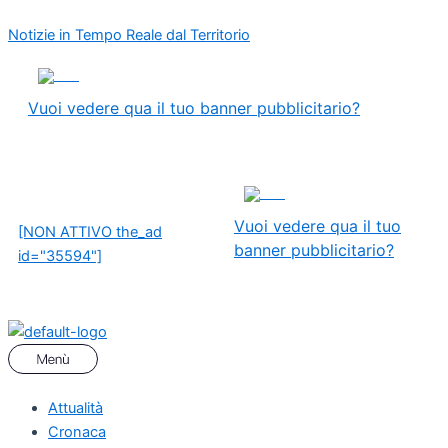
Vai
Menu
Centro
Notizie in Tempo Reale dal Territorio
al
sportivo
contenuto
ACF
ADS
Fiorentina,
la
Vuoi vedere qua il tuo banner pubblicitario?
richiesta
di
Sinistra
ADS
Civica:
Vuoi vedere qua il tuo
“Aperto
[NON ATTIVO the_ad
banner pubblicitario?
alla
id="35594"]
cittadinanza
e
con
spazi
per
sport
Attualità
integrato!”
Cronaca